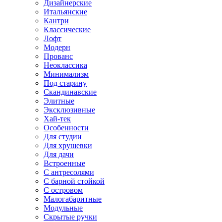
Дизайнерские
Итальянские
Кантри
Классические
Лофт
Модерн
Прованс
Неоклассика
Минимализм
Под старину
Скандинавские
Элитные
Эксклюзивные
Хай-тек
Особенности
Для студии
Для хрущевки
Для дачи
Встроенные
С антресолями
С барной стойкой
С островом
Малогабаритные
Модульные
Скрытые ручки