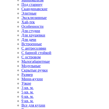
Минимализм
Под старину
Скандинавские
Элитные
Эксклюзивные
Хай-тек
Особенности
Для студии
Для хрущевки
Для дачи
Встроенные
С антресолями
С барной стойкой
С островом
Малогабаритные
Модульные
Скрытые ручки
Размер
Мини-кухни
Узкие
3 кв. м.
5 кв. м.
6 кв. м.
9 кв. м.
Все для кухни