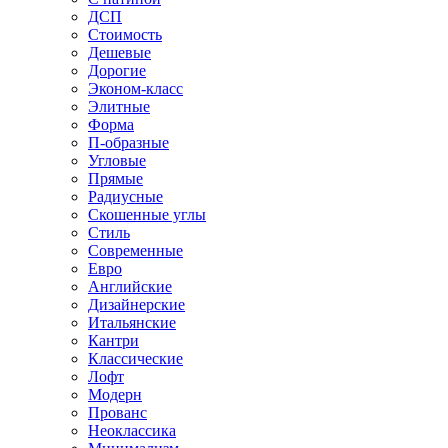
ДСП
Стоимость
Дешевые
Дорогие
Эконом-класс
Элитные
Форма
П-образные
Угловые
Прямые
Радиусные
Скошенные углы
Стиль
Современные
Евро
Английские
Дизайнерские
Итальянские
Кантри
Классические
Лофт
Модерн
Прованс
Неоклассика