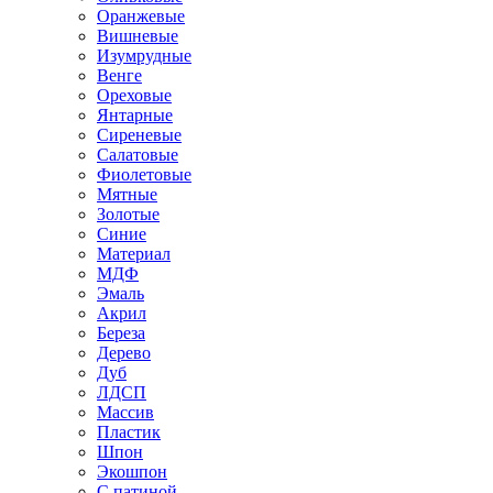
Оранжевые
Вишневые
Изумрудные
Венге
Ореховые
Янтарные
Сиреневые
Салатовые
Фиолетовые
Мятные
Золотые
Синие
Материал
МДФ
Эмаль
Акрил
Береза
Дерево
Дуб
ЛДСП
Массив
Пластик
Шпон
Экошпон
С патиной