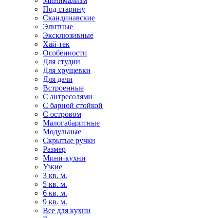
Минимализм
Под старину
Скандинавские
Элитные
Эксклюзивные
Хай-тек
Особенности
Для студии
Для хрущевки
Для дачи
Встроенные
С антресолями
С барной стойкой
С островом
Малогабаритные
Модульные
Скрытые ручки
Размер
Мини-кухни
Узкие
3 кв. м.
5 кв. м.
6 кв. м.
9 кв. м.
Все для кухни