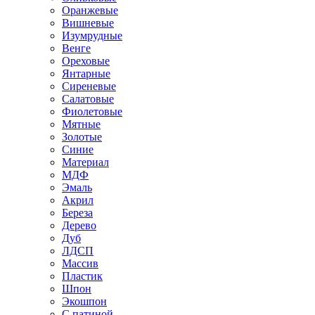
Оранжевые
Вишневые
Изумрудные
Венге
Ореховые
Янтарные
Сиреневые
Салатовые
Фиолетовые
Мятные
Золотые
Синие
Материал
МДФ
Эмаль
Акрил
Береза
Дерево
Дуб
ЛДСП
Массив
Пластик
Шпон
Экошпон
С патиной