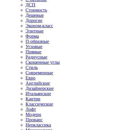
ДСП
Стоимость
Дешевые
Дорогие
Эконом-класс
Элитные
Форма
П-образные
Угловые
Прямые
Радиусные
Скошенные углы
Стиль
Современные
Евро
Английские
Дизайнерские
Итальянские
Кантри
Классические
Лофт
Модерн
Прованс
Неоклассика