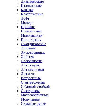
Дизайнерские
Итальянские
Кантри
Классические
Лофт
Модерн
Прованс
Неоклассика
Минимализм
Под старину
Скандинавские
Элитные
Эксклюзивные
Хай-тек
Особенности
Для студии
Для хрущевки
Для дачи
Встроенные
С антресолями
С барной стойкой
С островом
Малогабаритные
Модульные
Скрытые ручки