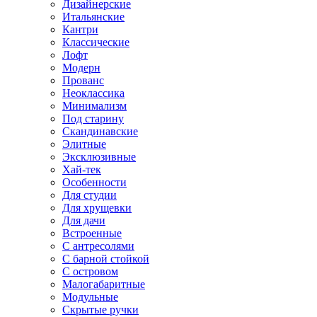
Дизайнерские
Итальянские
Кантри
Классические
Лофт
Модерн
Прованс
Неоклассика
Минимализм
Под старину
Скандинавские
Элитные
Эксклюзивные
Хай-тек
Особенности
Для студии
Для хрущевки
Для дачи
Встроенные
С антресолями
С барной стойкой
С островом
Малогабаритные
Модульные
Скрытые ручки