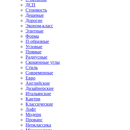
ДСП
Стоимость
Дешевые
Дорогие
Эконом-класс
Элитные
Форма
П-образные
Угловые
Прямые
Радиусные
Скошенные углы
Стиль
Современные
Евро
Английские
Дизайнерские
Итальянские
Кантри
Классические
Лофт
Модерн
Прованс
Неоклассика