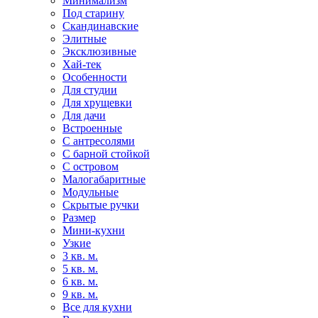
Минимализм
Под старину
Скандинавские
Элитные
Эксклюзивные
Хай-тек
Особенности
Для студии
Для хрущевки
Для дачи
Встроенные
С антресолями
С барной стойкой
С островом
Малогабаритные
Модульные
Скрытые ручки
Размер
Мини-кухни
Узкие
3 кв. м.
5 кв. м.
6 кв. м.
9 кв. м.
Все для кухни