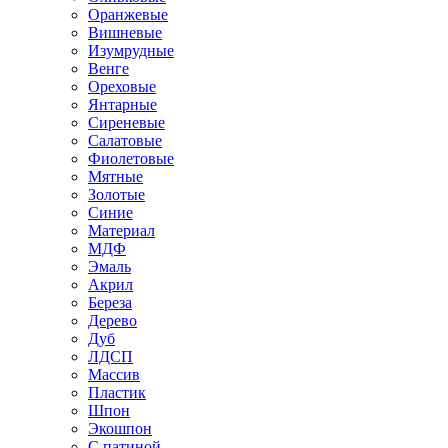
Оранжевые
Вишневые
Изумрудные
Венге
Ореховые
Янтарные
Сиреневые
Салатовые
Фиолетовые
Мятные
Золотые
Синие
Материал
МДФ
Эмаль
Акрил
Береза
Дерево
Дуб
ЛДСП
Массив
Пластик
Шпон
Экошпон
С патиной