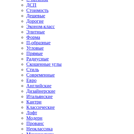
ДСП
Стоимость
Дешевые
Дорогие
Эконом-класс
Элитные
Форма
П-образные
Угловые
Прямые
Радиусные
Скошенные углы
Стиль
Современные
Евро
Английские
Дизайнерские
Итальянские
Кантри
Классические
Лофт
Модерн
Прованс
Неоклассика