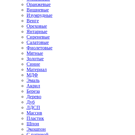
Оранжевые
Вишневые
Изумрудные
Венге
Ореховые
Янтарные
Сиреневые
Салатовые
Фиолетовые
Мятные
Золотые
Синие
Материал
МДФ
Эмаль
Акрил
Береза
Дерево
Дуб
ЛДСП
Массив
Пластик
Шпон
Экошпон
С патиной