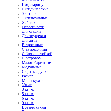
Минимализм
Под старину
Скандинавские
Элитные
Эксклюзивные
Хай-тек
Особенности
Для студии
Для хрущевки
Для дачи
Встроенные
С антресолями
С барной стойкой
С островом
Малогабаритные
Модульные
Скрытые ручки
Размер
Мини-кухни
Узкие
3 кв. м.
5 кв. м.
6 кв. м.
9 кв. м.
Все для кухни