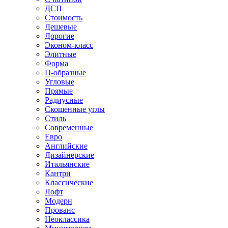
ДСП
Стоимость
Дешевые
Дорогие
Эконом-класс
Элитные
Форма
П-образные
Угловые
Прямые
Радиусные
Скошенные углы
Стиль
Современные
Евро
Английские
Дизайнерские
Итальянские
Кантри
Классические
Лофт
Модерн
Прованс
Неоклассика