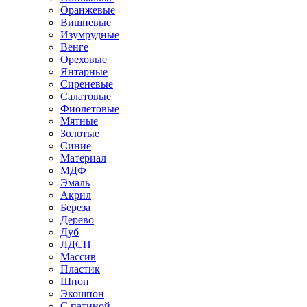
Оранжевые
Вишневые
Изумрудные
Венге
Ореховые
Янтарные
Сиреневые
Салатовые
Фиолетовые
Мятные
Золотые
Синие
Материал
МДФ
Эмаль
Акрил
Береза
Дерево
Дуб
ЛДСП
Массив
Пластик
Шпон
Экошпон
С патиной