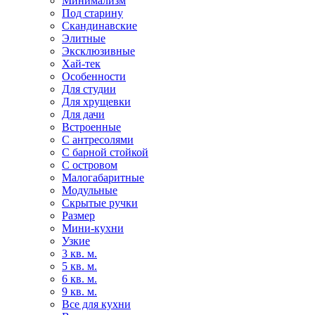
Минимализм
Под старину
Скандинавские
Элитные
Эксклюзивные
Хай-тек
Особенности
Для студии
Для хрущевки
Для дачи
Встроенные
С антресолями
С барной стойкой
С островом
Малогабаритные
Модульные
Скрытые ручки
Размер
Мини-кухни
Узкие
3 кв. м.
5 кв. м.
6 кв. м.
9 кв. м.
Все для кухни