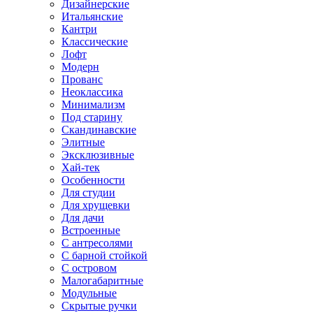
Дизайнерские
Итальянские
Кантри
Классические
Лофт
Модерн
Прованс
Неоклассика
Минимализм
Под старину
Скандинавские
Элитные
Эксклюзивные
Хай-тек
Особенности
Для студии
Для хрущевки
Для дачи
Встроенные
С антресолями
С барной стойкой
С островом
Малогабаритные
Модульные
Скрытые ручки