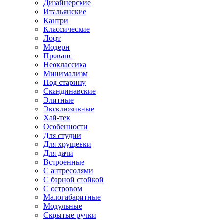
Дизайнерские
Итальянские
Кантри
Классические
Лофт
Модерн
Прованс
Неоклассика
Минимализм
Под старину
Скандинавские
Элитные
Эксклюзивные
Хай-тек
Особенности
Для студии
Для хрущевки
Для дачи
Встроенные
С антресолями
С барной стойкой
С островом
Малогабаритные
Модульные
Скрытые ручки