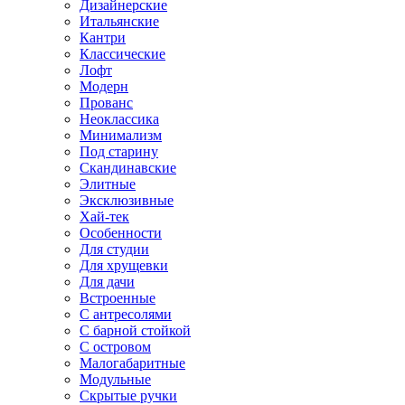
Дизайнерские
Итальянские
Кантри
Классические
Лофт
Модерн
Прованс
Неоклассика
Минимализм
Под старину
Скандинавские
Элитные
Эксклюзивные
Хай-тек
Особенности
Для студии
Для хрущевки
Для дачи
Встроенные
С антресолями
С барной стойкой
С островом
Малогабаритные
Модульные
Скрытые ручки