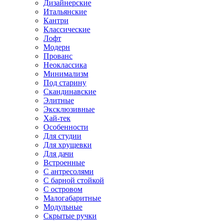
Дизайнерские
Итальянские
Кантри
Классические
Лофт
Модерн
Прованс
Неоклассика
Минимализм
Под старину
Скандинавские
Элитные
Эксклюзивные
Хай-тек
Особенности
Для студии
Для хрущевки
Для дачи
Встроенные
С антресолями
С барной стойкой
С островом
Малогабаритные
Модульные
Скрытые ручки