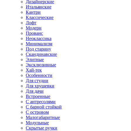
Дизайнерские
Итальянские
Кантри
Классические
Лофт
Модерн
Прованс
Неоклассика
Минимализм
Под старину
Скандинавские
Элитные
Эксклюзивные
Хай-тек
Особенности
Для студии
Для хрущевки
Для дачи
Встроенные
С антресолями
С барной стойкой
С островом
Малогабаритные
Модульные
Скрытые ручки