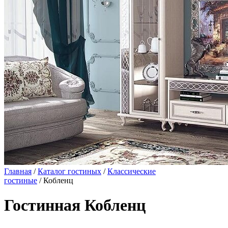
Главная
/
Каталог гостиных
/
Классические
гостиные
/ Кобленц
Гостинная Кобленц