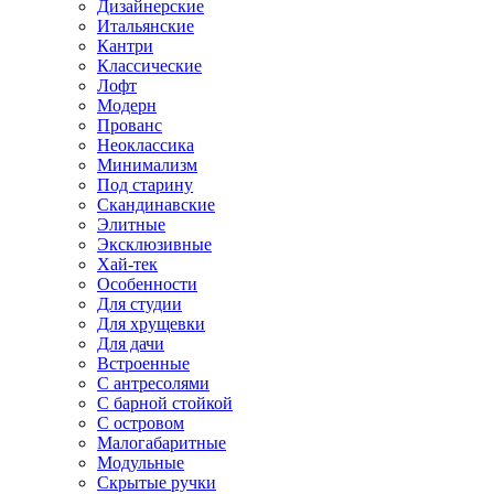
Дизайнерские
Итальянские
Кантри
Классические
Лофт
Модерн
Прованс
Неоклассика
Минимализм
Под старину
Скандинавские
Элитные
Эксклюзивные
Хай-тек
Особенности
Для студии
Для хрущевки
Для дачи
Встроенные
С антресолями
С барной стойкой
С островом
Малогабаритные
Модульные
Скрытые ручки