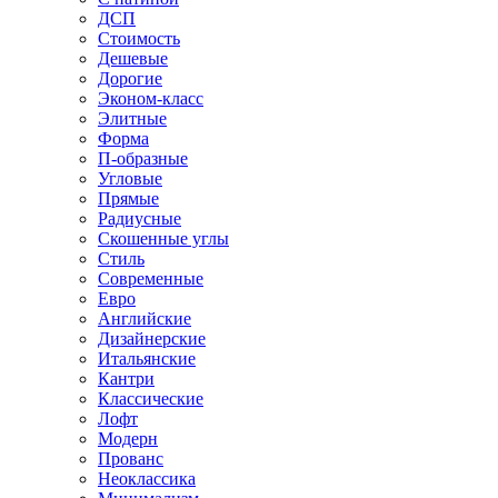
ДСП
Стоимость
Дешевые
Дорогие
Эконом-класс
Элитные
Форма
П-образные
Угловые
Прямые
Радиусные
Скошенные углы
Стиль
Современные
Евро
Английские
Дизайнерские
Итальянские
Кантри
Классические
Лофт
Модерн
Прованс
Неоклассика