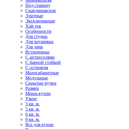
Минимализм
Под старину
Скандинавские
Элитные
Эксклюзивные
Хай-тек
Особенности
Для студии
Для хрущевки
Для дачи
Встроенные
С антресолями
С барной стойкой
С островом
Малогабаритные
Модульные
Скрытые ручки
Размер
Мини-кухни
Узкие
3 кв. м.
5 кв. м.
6 кв. м.
9 кв. м.
Все для кухни