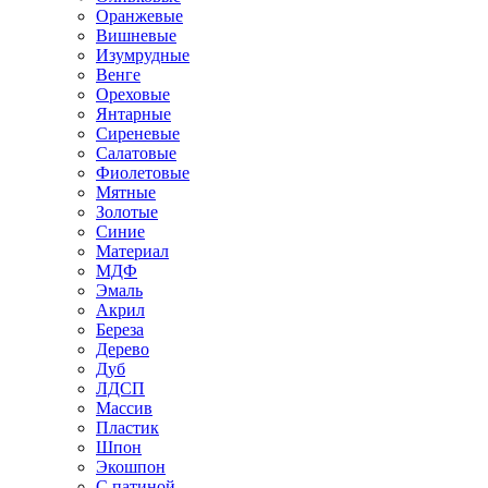
Оранжевые
Вишневые
Изумрудные
Венге
Ореховые
Янтарные
Сиреневые
Салатовые
Фиолетовые
Мятные
Золотые
Синие
Материал
МДФ
Эмаль
Акрил
Береза
Дерево
Дуб
ЛДСП
Массив
Пластик
Шпон
Экошпон
С патиной