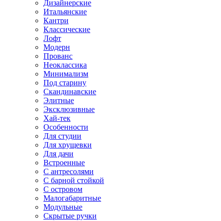
Дизайнерские
Итальянские
Кантри
Классические
Лофт
Модерн
Прованс
Неоклассика
Минимализм
Под старину
Скандинавские
Элитные
Эксклюзивные
Хай-тек
Особенности
Для студии
Для хрущевки
Для дачи
Встроенные
С антресолями
С барной стойкой
С островом
Малогабаритные
Модульные
Скрытые ручки