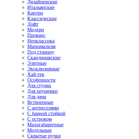
Дизайнерские
Итальянские
Кантри
Классические
Лофт
Модерн
Прованс
Неоклассика
Минимализм
Под старину
Скандинавские
Элитные
Эксклюзивные
Хай-тек
Особенности
Для студии
Для хрущевки
Для дачи
Встроенные
С антресолями
С барной стойкой
С островом
Малогабаритные
Модульные
Скрытые ручки