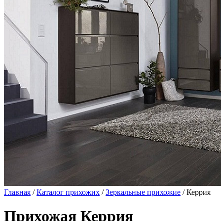
Главная
/
Каталог прихожих
/
Зеркальные прихожие
/ Керрия
Прихожая Керрия