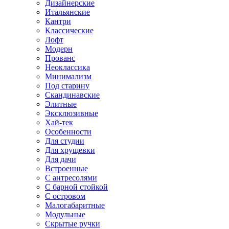
Дизайнерские
Итальянские
Кантри
Классические
Лофт
Модерн
Прованс
Неоклассика
Минимализм
Под старину
Скандинавские
Элитные
Эксклюзивные
Хай-тек
Особенности
Для студии
Для хрущевки
Для дачи
Встроенные
С антресолями
С барной стойкой
С островом
Малогабаритные
Модульные
Скрытые ручки