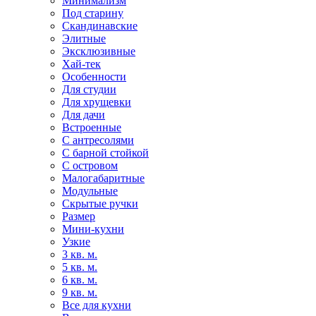
Минимализм
Под старину
Скандинавские
Элитные
Эксклюзивные
Хай-тек
Особенности
Для студии
Для хрущевки
Для дачи
Встроенные
С антресолями
С барной стойкой
С островом
Малогабаритные
Модульные
Скрытые ручки
Размер
Мини-кухни
Узкие
3 кв. м.
5 кв. м.
6 кв. м.
9 кв. м.
Все для кухни