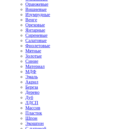
Оранжевые
Вишневые
Изумрудные
Венге
Ореховые
Янтарные
Сиреневые
Салатовые
Фиолетовые
Мятные
Золотые
Синие
Материал
МДФ
Эмаль
Акрил
Береза
Дерево
Дуб
ЛДСП
Массив
Пластик
Шпон
Экошпон
С патиной