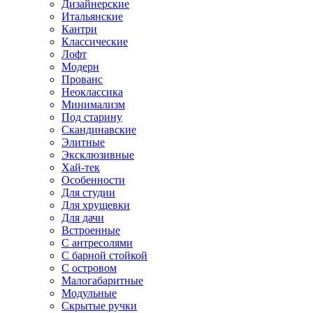
Дизайнерские
Итальянские
Кантри
Классические
Лофт
Модерн
Прованс
Неоклассика
Минимализм
Под старину
Скандинавские
Элитные
Эксклюзивные
Хай-тек
Особенности
Для студии
Для хрущевки
Для дачи
Встроенные
С антресолями
С барной стойкой
С островом
Малогабаритные
Модульные
Скрытые ручки