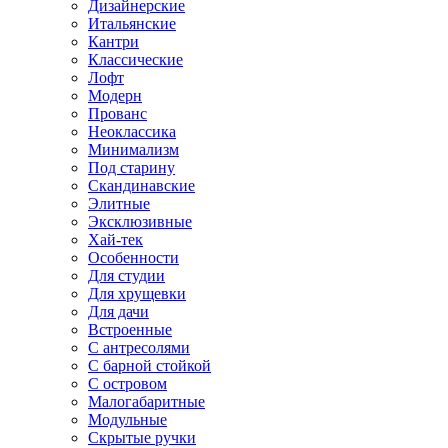
Дизайнерские
Итальянские
Кантри
Классические
Лофт
Модерн
Прованс
Неоклассика
Минимализм
Под старину
Скандинавские
Элитные
Эксклюзивные
Хай-тек
Особенности
Для студии
Для хрущевки
Для дачи
Встроенные
С антресолями
С барной стойкой
С островом
Малогабаритные
Модульные
Скрытые ручки