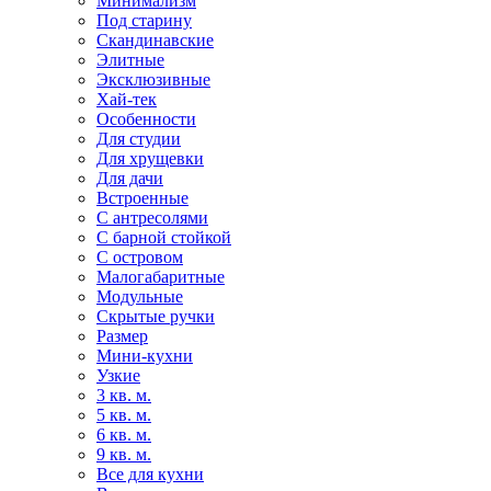
Минимализм
Под старину
Скандинавские
Элитные
Эксклюзивные
Хай-тек
Особенности
Для студии
Для хрущевки
Для дачи
Встроенные
С антресолями
С барной стойкой
С островом
Малогабаритные
Модульные
Скрытые ручки
Размер
Мини-кухни
Узкие
3 кв. м.
5 кв. м.
6 кв. м.
9 кв. м.
Все для кухни