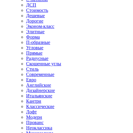
ДСП
Стоимость
Дешевые
Дорогие
Эконом-класс
Элитные
Форма
П-образные
Угловые
Прямые
Радиусные
Скошенные углы
Стиль
Современные
Евро
Английские
Дизайнерские
Итальянские
Кантри
Классические
Лофт
Модерн
Прованс
Неоклассика