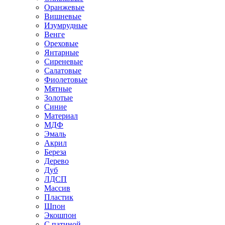
Оранжевые
Вишневые
Изумрудные
Венге
Ореховые
Янтарные
Сиреневые
Салатовые
Фиолетовые
Мятные
Золотые
Синие
Материал
МДФ
Эмаль
Акрил
Береза
Дерево
Дуб
ЛДСП
Массив
Пластик
Шпон
Экошпон
С патиной