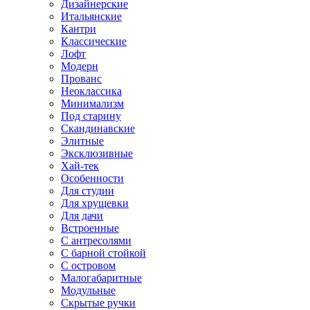
Дизайнерские
Итальянские
Кантри
Классические
Лофт
Модерн
Прованс
Неоклассика
Минимализм
Под старину
Скандинавские
Элитные
Эксклюзивные
Хай-тек
Особенности
Для студии
Для хрущевки
Для дачи
Встроенные
С антресолями
С барной стойкой
С островом
Малогабаритные
Модульные
Скрытые ручки