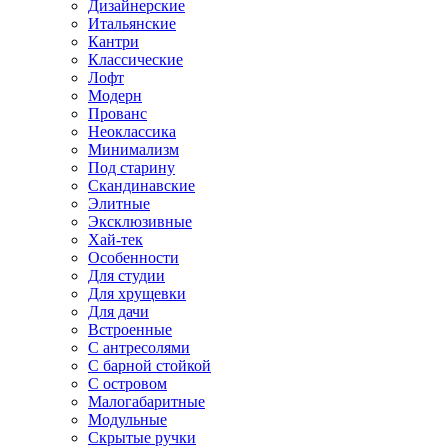
Дизайнерские
Итальянские
Кантри
Классические
Лофт
Модерн
Прованс
Неоклассика
Минимализм
Под старину
Скандинавские
Элитные
Эксклюзивные
Хай-тек
Особенности
Для студии
Для хрущевки
Для дачи
Встроенные
С антресолями
С барной стойкой
С островом
Малогабаритные
Модульные
Скрытые ручки