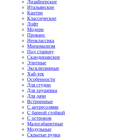
Дизайнерские
Итальянские
Кантри
Классические
Лофт
Модерн
Прованс
Неоклассика
Минимализм
Под старину
Скандинавские
Элитные
Эксклюзивные
Хай-тек
Особенности
Для студии
Для хрущевки
Для дачи
Встроенные
С антресолями
С барной стойкой
С островом
Малогабаритные
Модульные
Скрытые ручки