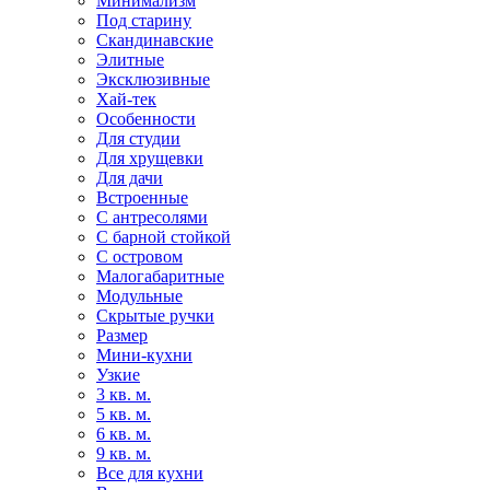
Минимализм
Под старину
Скандинавские
Элитные
Эксклюзивные
Хай-тек
Особенности
Для студии
Для хрущевки
Для дачи
Встроенные
С антресолями
С барной стойкой
С островом
Малогабаритные
Модульные
Скрытые ручки
Размер
Мини-кухни
Узкие
3 кв. м.
5 кв. м.
6 кв. м.
9 кв. м.
Все для кухни