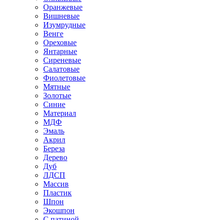
Оранжевые
Вишневые
Изумрудные
Венге
Ореховые
Янтарные
Сиреневые
Салатовые
Фиолетовые
Мятные
Золотые
Синие
Материал
МДФ
Эмаль
Акрил
Береза
Дерево
Дуб
ЛДСП
Массив
Пластик
Шпон
Экошпон
С патиной