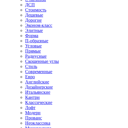
ДСП
Стоимость
Дешевые
Дорогие
Эконом-класс
Элитные
Форма
П-образные
Угловые
Прямые
Радиусные
Скошенные углы
Стиль
Современные
Евро
Английские
Дизайнерские
Итальянские
Кантри
Классические
Лофт
Модерн
Прованс
Неоклассика