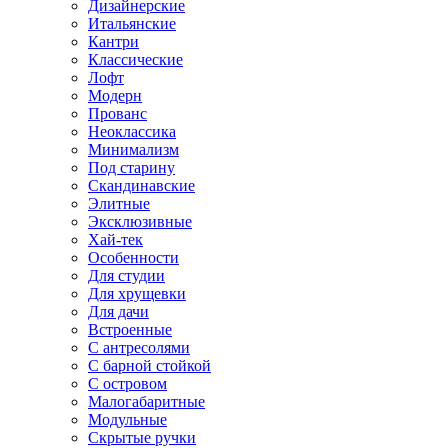
Дизайнерские
Итальянские
Кантри
Классические
Лофт
Модерн
Прованс
Неоклассика
Минимализм
Под старину
Скандинавские
Элитные
Эксклюзивные
Хай-тек
Особенности
Для студии
Для хрущевки
Для дачи
Встроенные
С антресолями
С барной стойкой
С островом
Малогабаритные
Модульные
Скрытые ручки