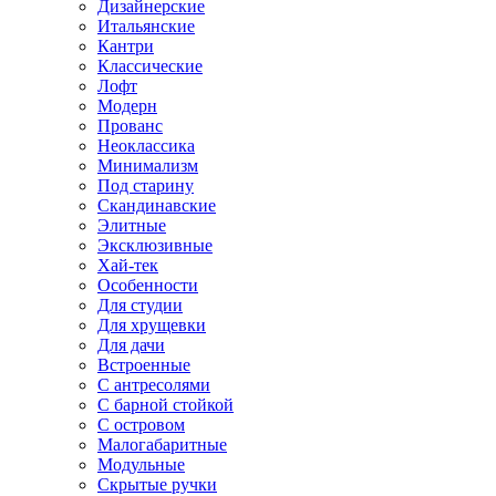
Дизайнерские
Итальянские
Кантри
Классические
Лофт
Модерн
Прованс
Неоклассика
Минимализм
Под старину
Скандинавские
Элитные
Эксклюзивные
Хай-тек
Особенности
Для студии
Для хрущевки
Для дачи
Встроенные
С антресолями
С барной стойкой
С островом
Малогабаритные
Модульные
Скрытые ручки