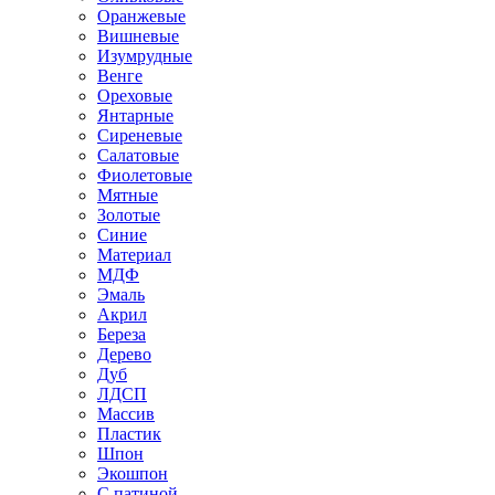
Оранжевые
Вишневые
Изумрудные
Венге
Ореховые
Янтарные
Сиреневые
Салатовые
Фиолетовые
Мятные
Золотые
Синие
Материал
МДФ
Эмаль
Акрил
Береза
Дерево
Дуб
ЛДСП
Массив
Пластик
Шпон
Экошпон
С патиной