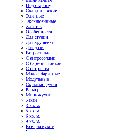
Минимализм
Под старину
Скандинавские
Элитные
Эксклюзивные
Хай-тек
Особенности
Для студии
Для хрущевки
Для дачи
Встроенные
С антресолями
С барной стойкой
С островом
Малогабаритные
Модульные
Скрытые ручки
Размер
Мини-кухни
Узкие
3 кв. м.
5 кв. м.
6 кв. м.
9 кв. м.
Все для кухни