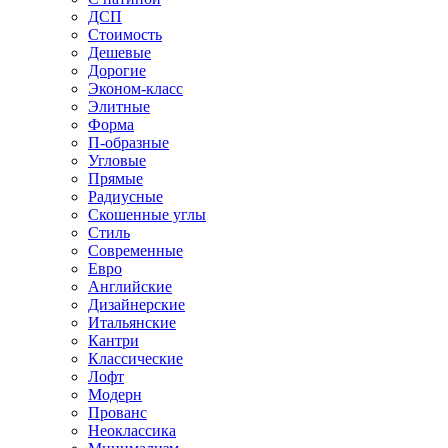
ДСП
Стоимость
Дешевые
Дорогие
Эконом-класс
Элитные
Форма
П-образные
Угловые
Прямые
Радиусные
Скошенные углы
Стиль
Современные
Евро
Английские
Дизайнерские
Итальянские
Кантри
Классические
Лофт
Модерн
Прованс
Неоклассика