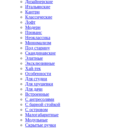
Дизайнерские
Итальянские
Кантри
Классические
Лофт
Модерн
Прованс
Неоклассика
Минимализм
Под старину
Скандинавские
Элитные
Эксклюзивные
Хай-тек
Особенности
Для студии
Для хрущевки
Для дачи
Встроенные
С антресолями
С барной стойкой
С островом
Малогабаритные
Модульные
Скрытые ручки