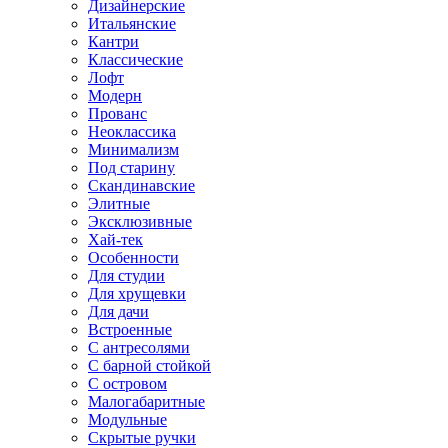
Дизайнерские
Итальянские
Кантри
Классические
Лофт
Модерн
Прованс
Неоклассика
Минимализм
Под старину
Скандинавские
Элитные
Эксклюзивные
Хай-тек
Особенности
Для студии
Для хрущевки
Для дачи
Встроенные
С антресолями
С барной стойкой
С островом
Малогабаритные
Модульные
Скрытые ручки