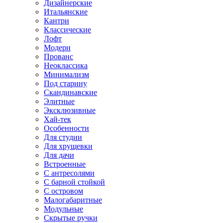
Дизайнерские
Итальянские
Кантри
Классические
Лофт
Модерн
Прованс
Неоклассика
Минимализм
Под старину
Скандинавские
Элитные
Эксклюзивные
Хай-тек
Особенности
Для студии
Для хрущевки
Для дачи
Встроенные
С антресолями
С барной стойкой
С островом
Малогабаритные
Модульные
Скрытые ручки