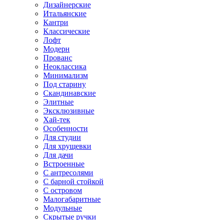
Дизайнерские
Итальянские
Кантри
Классические
Лофт
Модерн
Прованс
Неоклассика
Минимализм
Под старину
Скандинавские
Элитные
Эксклюзивные
Хай-тек
Особенности
Для студии
Для хрущевки
Для дачи
Встроенные
С антресолями
С барной стойкой
С островом
Малогабаритные
Модульные
Скрытые ручки