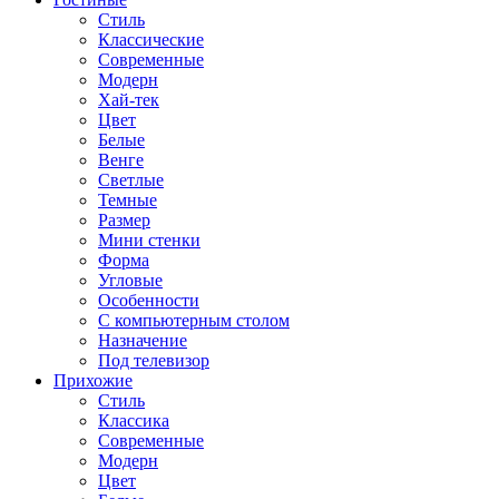
Стиль
Классические
Современные
Модерн
Хай-тек
Цвет
Белые
Венге
Светлые
Темные
Размер
Мини стенки
Форма
Угловые
Особенности
С компьютерным столом
Назначение
Под телевизор
Прихожие
Стиль
Классика
Современные
Модерн
Цвет