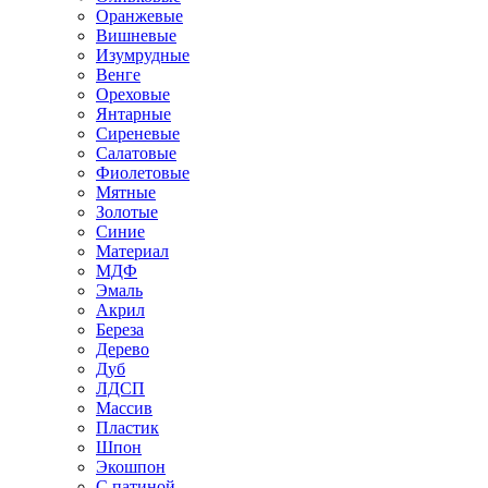
Оранжевые
Вишневые
Изумрудные
Венге
Ореховые
Янтарные
Сиреневые
Салатовые
Фиолетовые
Мятные
Золотые
Синие
Материал
МДФ
Эмаль
Акрил
Береза
Дерево
Дуб
ЛДСП
Массив
Пластик
Шпон
Экошпон
С патиной