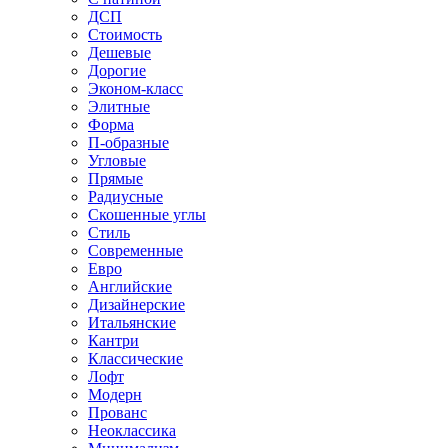
ДСП
Стоимость
Дешевые
Дорогие
Эконом-класс
Элитные
Форма
П-образные
Угловые
Прямые
Радиусные
Скошенные углы
Стиль
Современные
Евро
Английские
Дизайнерские
Итальянские
Кантри
Классические
Лофт
Модерн
Прованс
Неоклассика