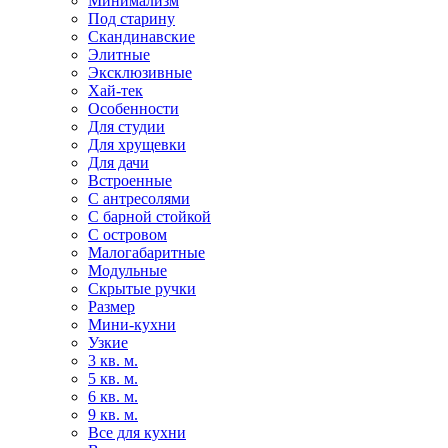
Минимализм
Под старину
Скандинавские
Элитные
Эксклюзивные
Хай-тек
Особенности
Для студии
Для хрущевки
Для дачи
Встроенные
С антресолями
С барной стойкой
С островом
Малогабаритные
Модульные
Скрытые ручки
Размер
Мини-кухни
Узкие
3 кв. м.
5 кв. м.
6 кв. м.
9 кв. м.
Все для кухни