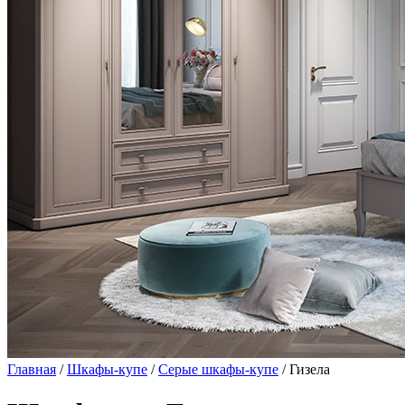
Главная
/
Шкафы-купе
/
Серые шкафы-купе
/ Гизела