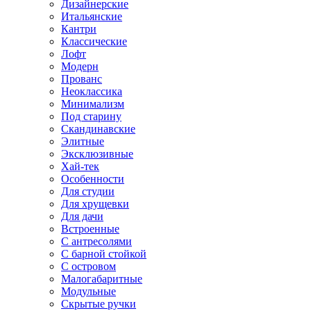
Дизайнерские
Итальянские
Кантри
Классические
Лофт
Модерн
Прованс
Неоклассика
Минимализм
Под старину
Скандинавские
Элитные
Эксклюзивные
Хай-тек
Особенности
Для студии
Для хрущевки
Для дачи
Встроенные
С антресолями
С барной стойкой
С островом
Малогабаритные
Модульные
Скрытые ручки