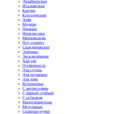
Дизайнерские
Итальянские
Кантри
Классические
Лофт
Модерн
Прованс
Неоклассика
Минимализм
Под старину
Скандинавские
Элитные
Эксклюзивные
Хай-тек
Особенности
Для студии
Для хрущевки
Для дачи
Встроенные
С антресолями
С барной стойкой
С островом
Малогабаритные
Модульные
Скрытые ручки