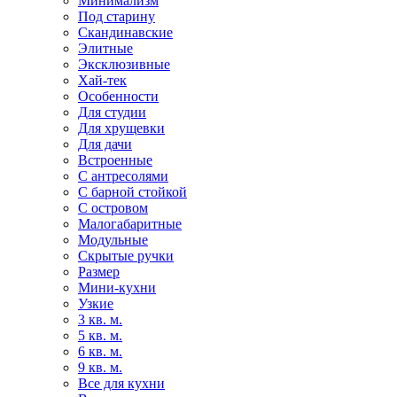
Минимализм
Под старину
Скандинавские
Элитные
Эксклюзивные
Хай-тек
Особенности
Для студии
Для хрущевки
Для дачи
Встроенные
С антресолями
С барной стойкой
С островом
Малогабаритные
Модульные
Скрытые ручки
Размер
Мини-кухни
Узкие
3 кв. м.
5 кв. м.
6 кв. м.
9 кв. м.
Все для кухни