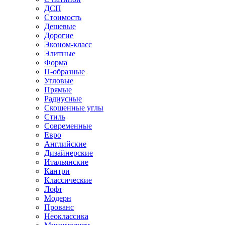
ДСП
Стоимость
Дешевые
Дорогие
Эконом-класс
Элитные
Форма
П-образные
Угловые
Прямые
Радиусные
Скошенные углы
Стиль
Современные
Евро
Английские
Дизайнерские
Итальянские
Кантри
Классические
Лофт
Модерн
Прованс
Неоклассика