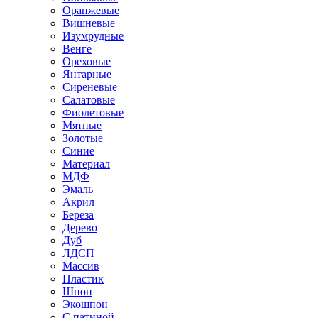
Оранжевые
Вишневые
Изумрудные
Венге
Ореховые
Янтарные
Сиреневые
Салатовые
Фиолетовые
Мятные
Золотые
Синие
Материал
МДФ
Эмаль
Акрил
Береза
Дерево
Дуб
ЛДСП
Массив
Пластик
Шпон
Экошпон
С патиной