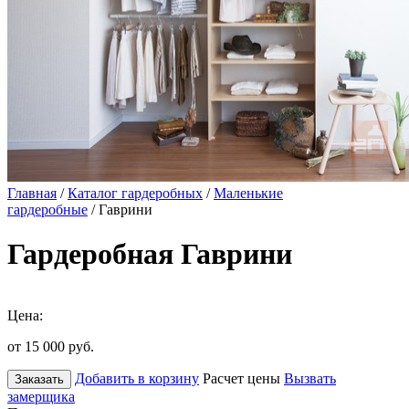
Главная
/
Каталог гардеробных
/
Маленькие
гардеробные
/ Гаврини
Гардеробная Гаврини
Цена:
от 15 000
руб.
Добавить в корзину
Расчет цены
Вызвать
Заказать
замерщика