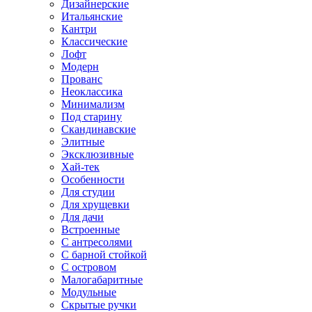
Дизайнерские
Итальянские
Кантри
Классические
Лофт
Модерн
Прованс
Неоклассика
Минимализм
Под старину
Скандинавские
Элитные
Эксклюзивные
Хай-тек
Особенности
Для студии
Для хрущевки
Для дачи
Встроенные
С антресолями
С барной стойкой
С островом
Малогабаритные
Модульные
Скрытые ручки