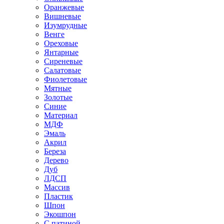
Оранжевые
Вишневые
Изумрудные
Венге
Ореховые
Янтарные
Сиреневые
Салатовые
Фиолетовые
Мятные
Золотые
Синие
Материал
МДФ
Эмаль
Акрил
Береза
Дерево
Дуб
ЛДСП
Массив
Пластик
Шпон
Экошпон
С патиной