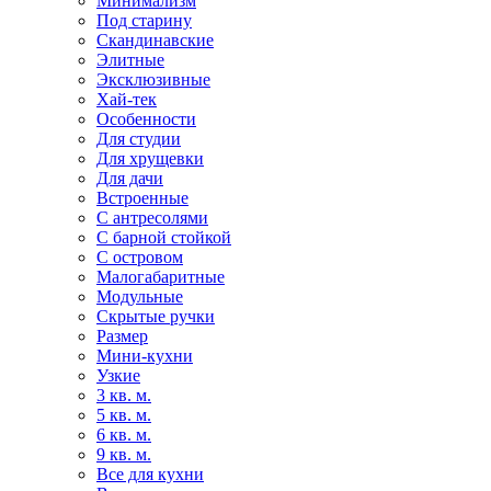
Минимализм
Под старину
Скандинавские
Элитные
Эксклюзивные
Хай-тек
Особенности
Для студии
Для хрущевки
Для дачи
Встроенные
С антресолями
С барной стойкой
С островом
Малогабаритные
Модульные
Скрытые ручки
Размер
Мини-кухни
Узкие
3 кв. м.
5 кв. м.
6 кв. м.
9 кв. м.
Все для кухни