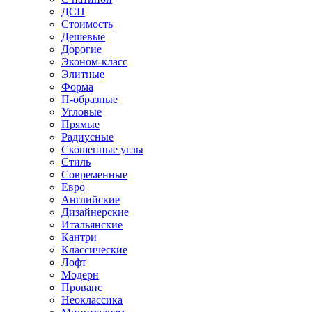
ДСП
Стоимость
Дешевые
Дорогие
Эконом-класс
Элитные
Форма
П-образные
Угловые
Прямые
Радиусные
Скошенные углы
Стиль
Современные
Евро
Английские
Дизайнерские
Итальянские
Кантри
Классические
Лофт
Модерн
Прованс
Неоклассика