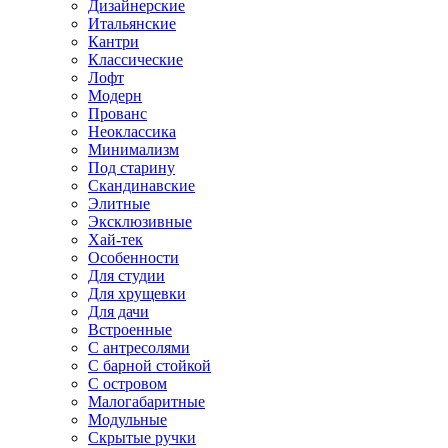
Дизайнерские
Итальянские
Кантри
Классические
Лофт
Модерн
Прованс
Неоклассика
Минимализм
Под старину
Скандинавские
Элитные
Эксклюзивные
Хай-тек
Особенности
Для студии
Для хрущевки
Для дачи
Встроенные
С антресолями
С барной стойкой
С островом
Малогабаритные
Модульные
Скрытые ручки