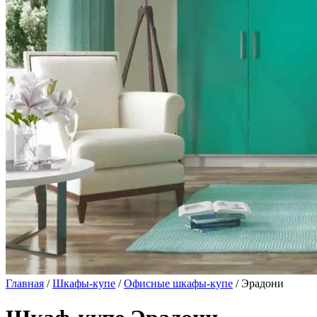
Главная
/
Шкафы-купе
/
Офисные шкафы-купе
/ Эрадони