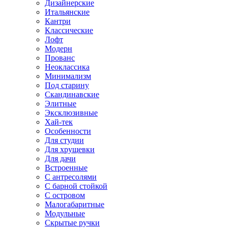
Дизайнерские
Итальянские
Кантри
Классические
Лофт
Модерн
Прованс
Неоклассика
Минимализм
Под старину
Скандинавские
Элитные
Эксклюзивные
Хай-тек
Особенности
Для студии
Для хрущевки
Для дачи
Встроенные
С антресолями
С барной стойкой
С островом
Малогабаритные
Модульные
Скрытые ручки