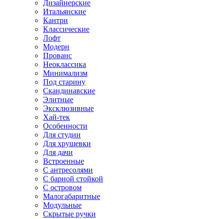
Дизайнерские
Итальянские
Кантри
Классические
Лофт
Модерн
Прованс
Неоклассика
Минимализм
Под старину
Скандинавские
Элитные
Эксклюзивные
Хай-тек
Особенности
Для студии
Для хрущевки
Для дачи
Встроенные
С антресолями
С барной стойкой
С островом
Малогабаритные
Модульные
Скрытые ручки