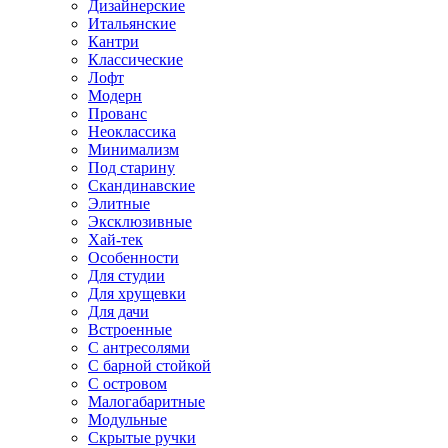
Дизайнерские
Итальянские
Кантри
Классические
Лофт
Модерн
Прованс
Неоклассика
Минимализм
Под старину
Скандинавские
Элитные
Эксклюзивные
Хай-тек
Особенности
Для студии
Для хрущевки
Для дачи
Встроенные
С антресолями
С барной стойкой
С островом
Малогабаритные
Модульные
Скрытые ручки