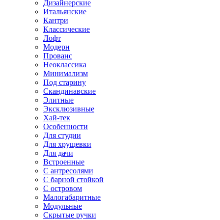
Дизайнерские
Итальянские
Кантри
Классические
Лофт
Модерн
Прованс
Неоклассика
Минимализм
Под старину
Скандинавские
Элитные
Эксклюзивные
Хай-тек
Особенности
Для студии
Для хрущевки
Для дачи
Встроенные
С антресолями
С барной стойкой
С островом
Малогабаритные
Модульные
Скрытые ручки