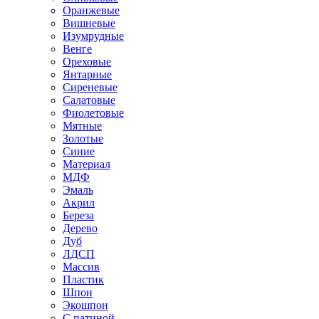
Оранжевые
Вишневые
Изумрудные
Венге
Ореховые
Янтарные
Сиреневые
Салатовые
Фиолетовые
Мятные
Золотые
Синие
Материал
МДФ
Эмаль
Акрил
Береза
Дерево
Дуб
ЛДСП
Массив
Пластик
Шпон
Экошпон
С патиной