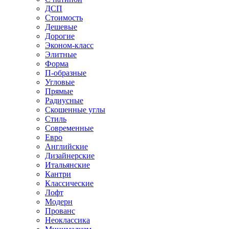
ДСП
Стоимость
Дешевые
Дорогие
Эконом-класс
Элитные
Форма
П-образные
Угловые
Прямые
Радиусные
Скошенные углы
Стиль
Современные
Евро
Английские
Дизайнерские
Итальянские
Кантри
Классические
Лофт
Модерн
Прованс
Неоклассика