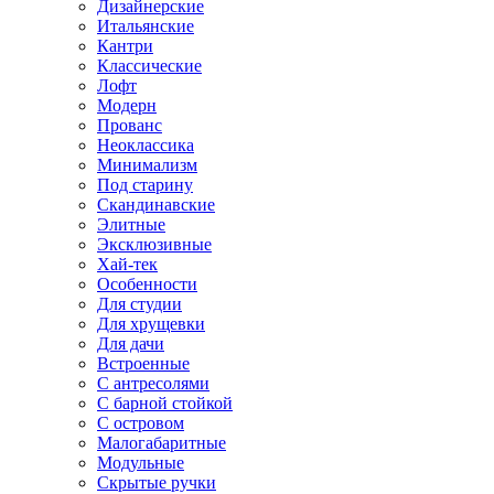
Дизайнерские
Итальянские
Кантри
Классические
Лофт
Модерн
Прованс
Неоклассика
Минимализм
Под старину
Скандинавские
Элитные
Эксклюзивные
Хай-тек
Особенности
Для студии
Для хрущевки
Для дачи
Встроенные
С антресолями
С барной стойкой
С островом
Малогабаритные
Модульные
Скрытые ручки