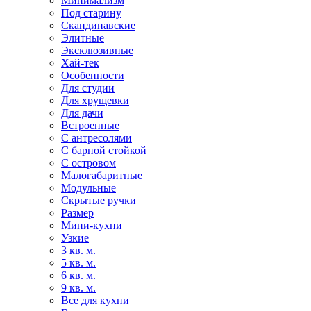
Минимализм
Под старину
Скандинавские
Элитные
Эксклюзивные
Хай-тек
Особенности
Для студии
Для хрущевки
Для дачи
Встроенные
С антресолями
С барной стойкой
С островом
Малогабаритные
Модульные
Скрытые ручки
Размер
Мини-кухни
Узкие
3 кв. м.
5 кв. м.
6 кв. м.
9 кв. м.
Все для кухни