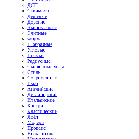
ДСП
Стоимость
Дешевые
Дорогие
Эконом-класс
Элитные
Форма
П-образные
Угловые
Прямые
Радиусные
Скошенные углы
Стиль
Современные
Евро
Английские
Дизайнерские
Итальянские
Кантри
Классические
Лофт
Модерн
Прованс
Неоклассика