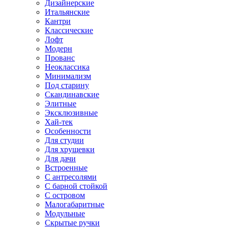
Дизайнерские
Итальянские
Кантри
Классические
Лофт
Модерн
Прованс
Неоклассика
Минимализм
Под старину
Скандинавские
Элитные
Эксклюзивные
Хай-тек
Особенности
Для студии
Для хрущевки
Для дачи
Встроенные
С антресолями
С барной стойкой
С островом
Малогабаритные
Модульные
Скрытые ручки