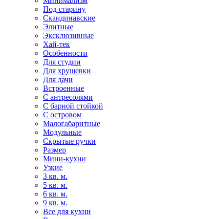
Минимализм
Под старину
Скандинавские
Элитные
Эксклюзивные
Хай-тек
Особенности
Для студии
Для хрущевки
Для дачи
Встроенные
С антресолями
С барной стойкой
С островом
Малогабаритные
Модульные
Скрытые ручки
Размер
Мини-кухни
Узкие
3 кв. м.
5 кв. м.
6 кв. м.
9 кв. м.
Все для кухни