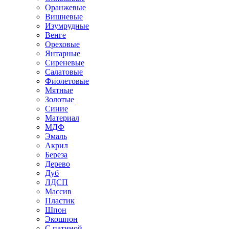
Оранжевые
Вишневые
Изумрудные
Венге
Ореховые
Янтарные
Сиреневые
Салатовые
Фиолетовые
Мятные
Золотые
Синие
Материал
МДФ
Эмаль
Акрил
Береза
Дерево
Дуб
ЛДСП
Массив
Пластик
Шпон
Экошпон
С патиной