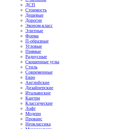
ДСП
Стоимость
Дешевые
Дорогие
Эконом-класс
Элитные
Форма
П-образные
Угловые
Прямые
Радиусные
Скошенные углы
Стиль
Современные
Евро
Английские
Дизайнерские
Итальянские
Кантри
Классические
Лофт
Модерн
Прованс
Неоклассика