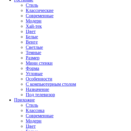
Стиль
Классические
Современные
Модерн
Хай-тек
Цвет
Белые
Венге
Светлые
Темные
Размер
Мини стенки
Форма
Угловые
Особенности
С компьютерным столом
Назначение
Под телевизор
Прихожие
Стиль
Классика
Современные
Модерн
Цвет