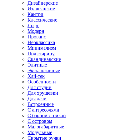
Дизайнерские
Итальянские
Кантри
Классические
Лофт
Модерн
Прованс
Неоклассика
Минимализм
Под старину
Скандинавские
Элитные
Эксклюзивные
Хай-тек
Особенности
Для студии
Для хрущевки
Для дачи
Встроенные
С антресолями
С барной стойкой
С островом
Малогабаритные
Модульные
Скрытые ручки